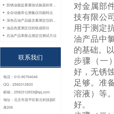
对金属部
防锈油脂盐雾腐蚀试验器的常见故障与解决方法
全自动微库仑测氯仪功能特点
技有限公司
深色石油产品硫含量测定仪的工作环境要求
用于测定
油品色度测定仪的组成部分
油产品中
石油产品苯胺点测定仪测试方法
的基础。
联系我们
步骤（一
好，无锈
电话：
010-80764046
足够。准
QQ：
2592312833
溶液）等
邮箱：
2592312833@qq.com
地址：
北京市昌平区新元科技园E
好。
座206