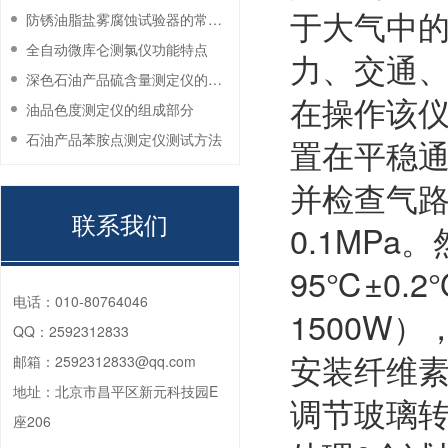
于大气中
防锈油脂盐雾腐蚀试验器的常见故障与解决方法
全自动微库仑测氯仪功能特点
力、交通
深色石油产品硫含量测定仪的工作环境要求
在操作该
油品色度测定仪的组成部分
石油产品苯胺点测定仪测试方法
置在平稳通风
并检查气路
联系我们
0.1MP
95℃±0
电话：
010-80764046
1500W
QQ：
2592312833
安装纤维素
邮箱：
2592312833@qq.com
地址：
北京市昌平区新元科技园E
调节玻璃转
座206