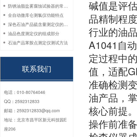
碱值是评
防锈油脂盐雾腐蚀试验器的常见故障与解决方法
品精制程
全自动微库仑测氯仪功能特点
深色石油产品硫含量测定仪的工作环境要求
行业的油
油品色度测定仪的组成部分
A1041
石油产品苯胺点测定仪测试方法
定过程中
联系我们
值，适配GB
准确检测
电话：
010-80764046
油产品，
QQ：
2592312833
核心前提
邮箱：
2592312833@qq.com
地址：
北京市昌平区新元科技园E
操作前准
座206
检查仪器