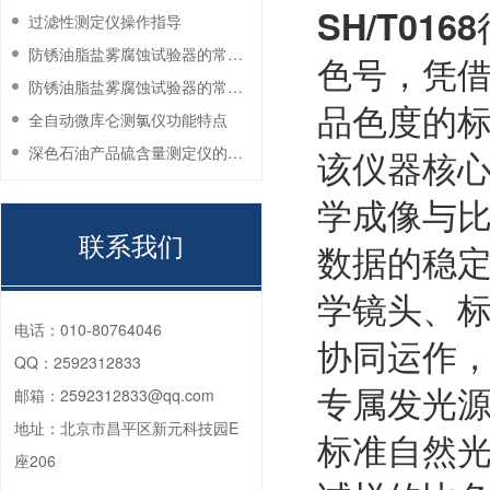
SH/T0168
过滤性测定仪操作指导
防锈油脂盐雾腐蚀试验器的常见故障与解决方法
色号，凭
防锈油脂盐雾腐蚀试验器的常见故障与解决方法
品色度的
全自动微库仑测氯仪功能特点
深色石油产品硫含量测定仪的工作环境要求
该仪器核
学成像与
联系我们
数据的稳
学镜头、
电话：
010-80764046
协同运作
QQ：
2592312833
专属发光
邮箱：
2592312833@qq.com
地址：
北京市昌平区新元科技园E
标准自然
座206