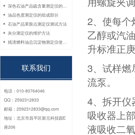
用螺旋夹
深色石油产品硫含量测定仪的工作环境要求
油品色度测定仪的组成部分
2、使每个
石油产品苯胺点测定仪测试方法
乙醇或汽油
灰分测定仪的维护方法
残渣燃料油总沉淀物测定仪使用注意事项
升标准正庚
3、试样燃
联系我们
流泵。
电话：
010-80764046
4、拆开仪
QQ：
2592312833
邮箱：
2592312833@qq.com
吸收器上部
地址：
北京市昌平区新元科技园E
液吸收二氧
座206