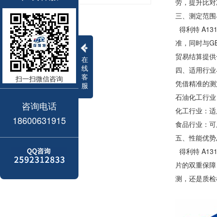
劳，提升比对
三、测定范围
得利特 A13
准，同时与G
贸易结算提供
在
线
四、适用行业
客
扫一扫微信咨询
凭借精准的测
服
石油化工行业
咨询电话
化工行业：适
18600631915
食品行业：可
五、性能优势
得利特 A1
片的双重保障，
测，还是质检