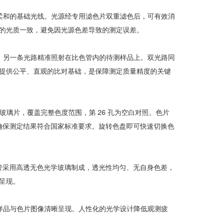
柔和的基础光线。光源经专用滤色片双重滤色后，可有效消
的光质一致，避免因光源色差导致的测定误差。
，另一条光路精准照射在比色管内的待测样品上。双光路同
提供公平、直观的比对基础，是保障测定质量精度的关键
准颜色玻璃片，覆盖完整色度范围，第 26 孔为空白对照。色片
应，确保测定结果符合国家标准要求。旋转色盘即可快速切换色
。比色管采用高透无色光学玻璃制成，透光性均匀、无自身色差，
呈现。
样品与色片图像清晰呈现。人性化的光学设计降低观测疲