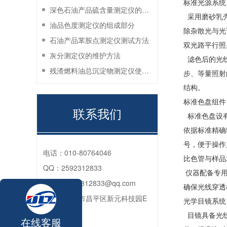
标准光源系统
深色石油产品硫含量测定仪的工作环境要求
采用磨砂乳壳
油品色度测定仪的组成部分
除杂散光与光
石油产品苯胺点测定仪测试方法
双光路平行照
灰分测定仪的维护方法
滤色后的光线
残渣燃料油总沉淀物测定仪使用注意事项
步、等量照射
结构。
标准色盘组件
联系我们
标准色盘设有 
依据标准精确
号，便于操作
电话：
010-80764046
比色管与样品
QQ：
2592312833
仪器配备专用
邮箱：
2592312833@qq.com
确保光线穿透
地址：
北京市昌平区新元科技园E
光学目镜系统
座206
目镜具备光线
在线客服