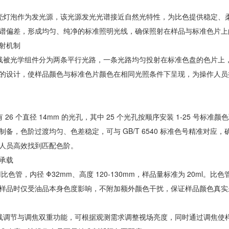
灯泡作为发光源，该光源发光光谱接近自然光特性，为比色提供稳定、
谱偏差，形成均匀、纯净的标准照明光线，确保照射在样品与标准色片上
射机制
被光学组件分为两条平行光路，一条光路均匀投射在标准色盘的色片上
的设计，使样品颜色与标准色片颜色在相同光照条件下呈现，为操作人员
26 个直径 14mm 的光孔，其中 25 个光孔按顺序安装 1-25 号标
制备，色阶过渡均匀、色差稳定，可与 GB/T 6540 标准色号精准对
人员高效找到匹配色阶。
承载
比色管，内径 Φ32mm、高度 120-130mm，样品量标准为 20ml
样品时仅受油品本身色度影响，不附加额外颜色干扰，保证样品颜色真实
调节与调焦双重功能，可根据观测需求调整视场亮度，同时通过调焦使