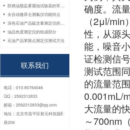
确度。流量
防锈油脂盐雾腐蚀试验器的常见故障与解决方法
全自动微库仑测氯仪功能特点
（2μl/
深色石油产品硫含量测定仪的工作环境要求
性，从源
油品色度测定仪的组成部分
石油产品苯胺点测定仪测试方法
能，噪音小于
证检测信
联系我们
测试范围
的流量范围，
电话：
010-80764046
0.001
QQ：
2592312833
大流量的快
邮箱：
2592312833@qq.com
地址：
北京市昌平区新元科技园E
～700n
座206