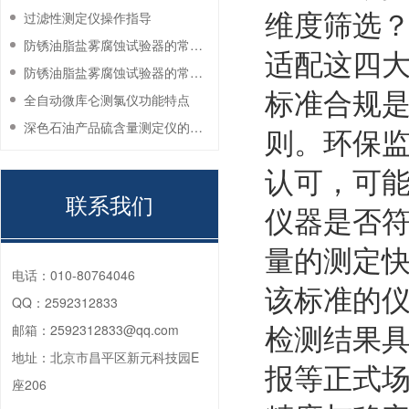
维度筛选
过滤性测定仪操作指导
防锈油脂盐雾腐蚀试验器的常见故障与解决方法
适配这四
防锈油脂盐雾腐蚀试验器的常见故障与解决方法
标准合规
全自动微库仑测氯仪功能特点
深色石油产品硫含量测定仪的工作环境要求
则。环保
认可，可
联系我们
仪器是否符
量的测定
电话：
010-80764046
该标准的
QQ：
2592312833
检测结果
邮箱：
2592312833@qq.com
地址：
北京市昌平区新元科技园E
报等正式
座206