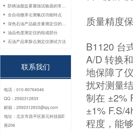
防锈油脂盐雾腐蚀试验器的常见故障与解决方法
全自动微库仑测氯仪功能特点
质量精度
深色石油产品硫含量测定仪的工作环境要求
油品色度测定仪的组成部分
石油产品苯胺点测定仪测试方法
B1120
A/D 转
联系我们
地保障了
扰对测量
电话：
010-80764046
制在 ±2%
QQ：
2592312833
±1% F
邮箱：
2592312833@qq.com
地址：
北京市昌平区新元科技园E
程度，能
座206