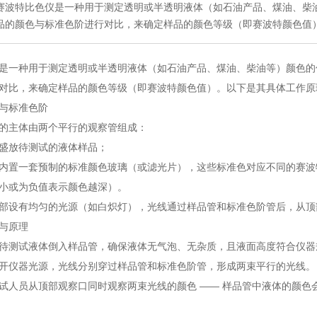
赛波特比色仪是一种用于测定透明或半透明液体（如石油产品、煤油、柴
品的颜色与标准色阶进行对比，来确定样品的颜色等级（即赛波特颜色值
是一种用于测定透明或半透明液体（如石油产品、煤油、柴油等）颜色的
对比，来确定样品的颜色等级（即赛波特颜色值）。以下是其具体工作原
与标准色阶
的主体由两个平行的观察管组成：
盛放待测试的液体样品；
内置一套预制的标准颜色玻璃（或滤光片），这些标准色对应不同的赛波特颜色值
小或为负值表示颜色越深）。
部设有均匀的光源（如白炽灯），光线通过样品管和标准色阶管后，从顶
与原理
待测试液体倒入样品管，确保液体无气泡、无杂质，且液面高度符合仪器
开仪器光源，光线分别穿过样品管和标准色阶管，形成两束平行的光线。
试人员从顶部观察口同时观察两束光线的颜色 —— 样品管中液体的颜色