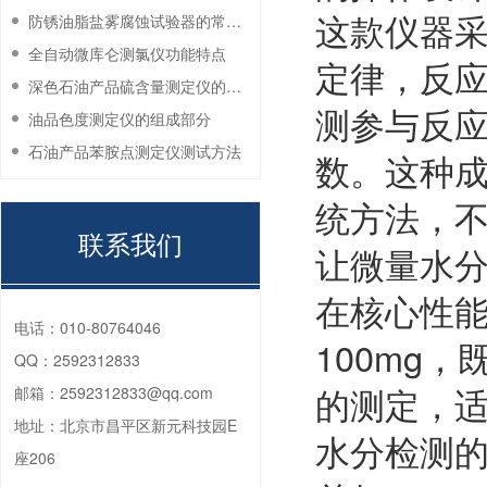
这款仪器
防锈油脂盐雾腐蚀试验器的常见故障与解决方法
全自动微库仑测氯仪功能特点
定律，反
深色石油产品硫含量测定仪的工作环境要求
测参与反
油品色度测定仪的组成部分
石油产品苯胺点测定仪测试方法
数。这种
统方法，
联系我们
让微量水
在核心性能
电话：
010-80764046
100mg
QQ：
2592312833
的测定，适
邮箱：
2592312833@qq.com
地址：
北京市昌平区新元科技园E
水分检测的
座206