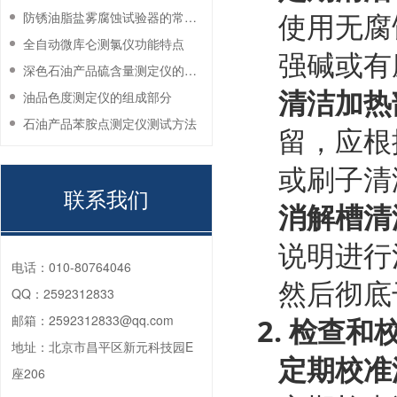
使用无腐
防锈油脂盐雾腐蚀试验器的常见故障与解决方法
全自动微库仑测氯仪功能特点
强碱或有
深色石油产品硫含量测定仪的工作环境要求
清洁加热
油品色度测定仪的组成部分
石油产品苯胺点测定仪测试方法
留，应根
或刷子清
联系我们
消解槽清
说明进行
电话：
010-80764046
然后彻底
QQ：
2592312833
邮箱：
2592312833@qq.com
2.
检查和
地址：
北京市昌平区新元科技园E
定期校准
座206