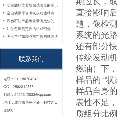
期过长，
防锈油脂盐雾腐蚀试验器的常见故障与解决方法
直接影响
全自动微库仑测氯仪功能特点
题，像检
深色石油产品硫含量测定仪的工作环境要求
油品色度测定仪的组成部分
系统的光
石油产品苯胺点测定仪测试方法
还有部分
传统发动
联系我们
燃油）下
样品的 “状态
电话：
010-80764046
QQ：
2592312833
样品自身
邮箱：
2592312833@qq.com
表性不足
地址：
北京市昌平区新元科技园E
质组分比
座206