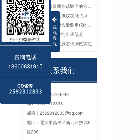
防锈油脂盐雾腐蚀试验器的常见故障与解决方法
全自动微库仑测氯仪功能特点
深色石油产品硫含量测定仪的工作环境要求
在
线
油品色度测定仪的组成部分
客
扫一扫微信咨询
服
石油产品苯胺点测定仪测试方法
咨询电话
18600631915
联系我们
电话：
010-80764046
QQ：
2592312833
邮箱：
2592312833@qq.com
地址：
北京市昌平区新元科技园E
座206