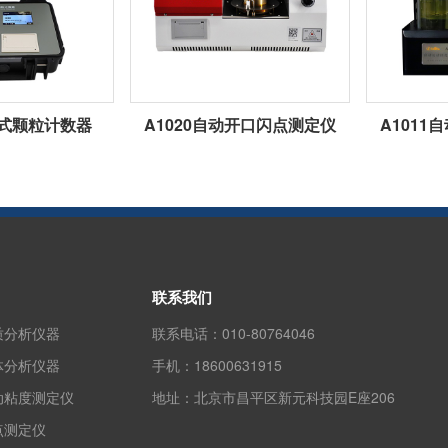
携式颗粒计数器
A1020自动开口闪点测定仪
A101
联系我们
质分析仪器
联系电话：
010-80764046
体分析仪器
手机：
18600631915
动粘度测定仪
地址：
北京市昌平区新元科技园E座206
点测定仪