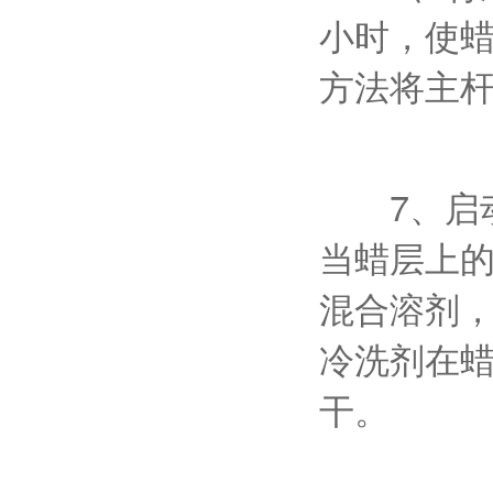
小时，使
方法将主杆
7、启动
当蜡层上的滤
混合溶剂
冷洗剂在蜡
干。