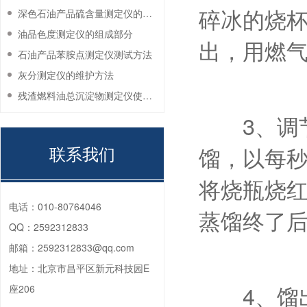
碎冰的烧
深色石油产品硫含量测定仪的工作环境要求
油品色度测定仪的组成部分
出，用燃
石油产品苯胺点测定仪测试方法
灰分测定仪的维护方法
残渣燃料油总沉淀物测定仪使用注意事项
3、调节火
联系我们
馏，以每秒
将烧瓶烧红
电话：
010-80764046
蒸馏终了
QQ：
2592312833
邮箱：
2592312833@qq.com
地址：
北京市昌平区新元科技园E
4、馏出油
座206