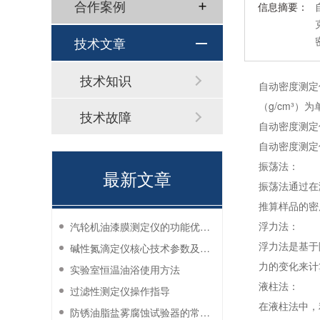
合作案例
信息摘要：
技术文章
技术知识
自动密度测定
（g/cm³
技术故障
自动密度测定
自动密度测定
振荡法：
最新文章
振荡法通过在
推算样品的密
浮力法：
汽轮机油漆膜测定仪的功能优势有哪些？
浮力法是基于
碱性氮滴定仪核心技术参数及应用说明
力的变化来计
实验室恒温油浴使用方法
液柱法：
过滤性测定仪操作指导
在液柱法中，
防锈油脂盐雾腐蚀试验器的常见故障与解决方法