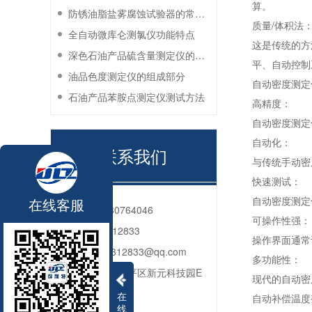
算。
防锈油脂盐雾腐蚀试验器的常见故障与解决方法
质量/体积法
全自动微库仑测氯仪功能特点
这是传统的方
深色石油产品硫含量测定仪的工作环境要求
平、自动控制
油品色度测定仪的组成部分
自动密度测定
石油产品苯胺点测定仪测试方法
高精度：
自动密度测定
自动化：
联系我们
与传统手动密
快速测试：
自动密度测定
在线客服
电话：
010-80764046
可操作性强：
QQ：
2592312833
操作界面通常
邮箱：
2592312833@qq.com
多功能性：
地址：
北京市昌平区新元科技园E
现代的自动密
座206
在
自动补偿温度
线