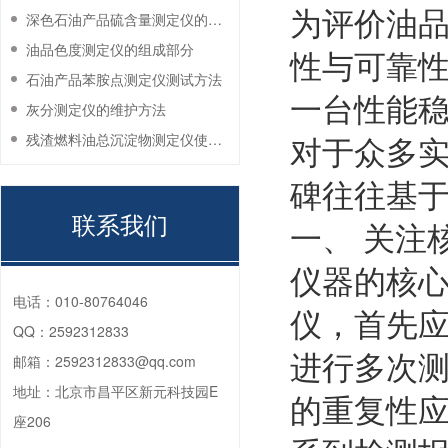
为评价油
深色石油产品硫含量测定仪的工作环境要求
油品色度测定仪的组成部分
性与可靠
石油产品苯胺点测定仪测试方法
一台性能
灰分测定仪的维护方法
对于众多
残渣燃料油总沉淀物测定仪使用注意事项
碑往往基
联系我们
一、 关注
仪器的核
电话：
010-80764046
仪，首先
QQ：
2592312833
进行多次
邮箱：
2592312833@qq.com
地址：
北京市昌平区新元科技园E
的重复性
座206