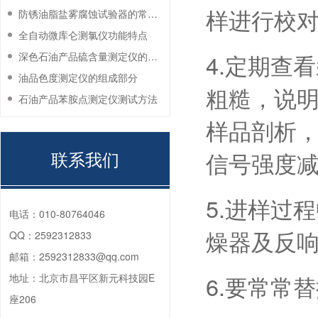
样进行校
防锈油脂盐雾腐蚀试验器的常见故障与解决方法
全自动微库仑测氯仪功能特点
4.定期查
深色石油产品硫含量测定仪的工作环境要求
油品色度测定仪的组成部分
粗糙，说
石油产品苯胺点测定仪测试方法
样品剖析
联系我们
信号强度
5.进样过
电话：
010-80764046
燥器及反
QQ：
2592312833
邮箱：
2592312833@qq.com
6.要常常
地址：
北京市昌平区新元科技园E
座206