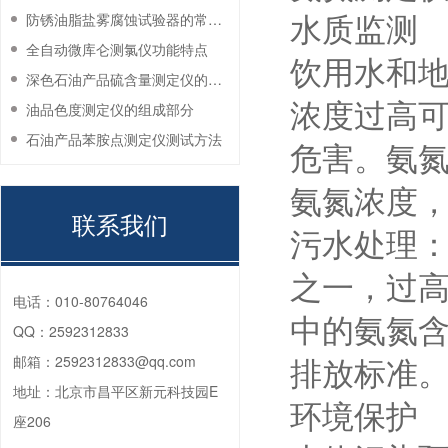
水质监测
防锈油脂盐雾腐蚀试验器的常见故障与解决方法
全自动微库仑测氯仪功能特点
饮用水和地
深色石油产品硫含量测定仪的工作环境要求
浓度过高
油品色度测定仪的组成部分
石油产品苯胺点测定仪测试方法
危害。氨
氨氮浓度
联系我们
污水处理：
之一，过
电话：
010-80764046
中的氨氮
QQ：
2592312833
排放标准
邮箱：
2592312833@qq.com
地址：
北京市昌平区新元科技园E
环境保护
座206