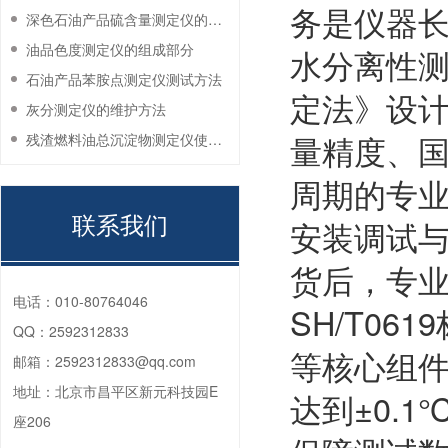
务是仪器长
深色石油产品硫含量测定仪的工作环境要求
油品色度测定仪的组成部分
水分离性测
石油产品苯胺点测定仪测试方法
定法》设
灰分测定仪的维护方法
量精度、
残渣燃料油总沉淀物测定仪使用注意事项
周期的专
联系我们
安装调试
货后，专
电话：
010-80764046
SH/T0
QQ：
2592312833
等核心组件
邮箱：
2592312833@qq.com
地址：
北京市昌平区新元科技园E
达到±0.
座206