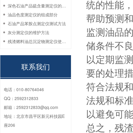
统的性能
深色石油产品硫含量测定仪的工作环境要求
帮助预测
油品色度测定仪的组成部分
石油产品苯胺点测定仪测试方法
监测油品的
灰分测定仪的维护方法
残渣燃料油总沉淀物测定仪使用注意事项
储条件不
以定期监
联系我们
要的处理
符合法规和
电话：
010-80764046
法规和标
QQ：
2592312833
邮箱：
2592312833@qq.com
以避免可
地址：
北京市昌平区新元科技园E
总之，残
座206