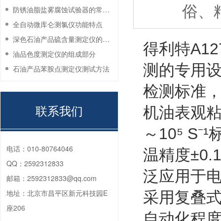
俗、
防锈油脂盐雾腐蚀试验器的常见故障与解决方法
全自动微库仑测氯仪功能特点
深色石油产品硫含量测定仪的工作环境要求
得利特A1
油品色度测定仪的组成部分
测的专用设备
石油产品苯胺点测定仪测试方法
检测标准，
联系我们
机油表观粘度
～10⁵ 
电话：
010-80764046
温精度±0
QQ：
2592312833
泛应用于
邮箱：
2592312833@qq.com
地址：
北京市昌平区新元科技园E
采用复叠
座206
自动化程