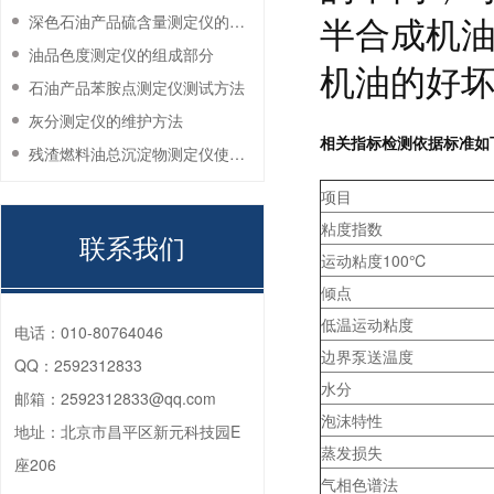
深色石油产品硫含量测定仪的工作环境要求
半合成机
油品色度测定仪的组成部分
机油的好
石油产品苯胺点测定仪测试方法
灰分测定仪的维护方法
相关指标检测依据标准如
残渣燃料油总沉淀物测定仪使用注意事项
项目
粘度指数
联系我们
运动粘度100
℃
倾点
低温运动粘度
电话：
010-80764046
边界泵送温度
QQ：
2592312833
水分
邮箱：
2592312833@qq.com
泡沫特性
地址：
北京市昌平区新元科技园E
蒸发损失
座206
气相色谱法