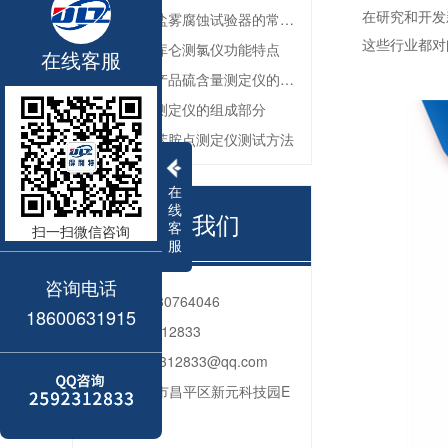
在研究和开发
防锈油脂盐雾腐蚀试验器的常见故障与解决方法
这些行业都对
全自动微库仑测氯仪功能特点
在线客服
深色石油产品硫含量测定仪的工作环境要求
油品色度测定仪的组成部分
石油产品苯胺点测定仪测试方法
在
线
联系我们
客
扫一扫微信咨询
服
咨询电话
电话：
010-80764046
18600631915
QQ：
2592312833
邮箱：
2592312833@qq.com
地址：
北京市昌平区新元科技园E
座206