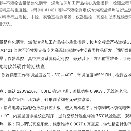
喹啉不溶物含量是焦化沥青、煤焦油深加工产品核心质量指标，检测全程需严
据精度与重复性。得利特 A1421 喹啉不溶物测定仪专为高温煤焦油衍
材料等行业质检、中控、实验室检测场景，仪器温控、真空抽滤系统稳定
测优势。
量是焦化沥青、煤焦油深加工产品核心质量指标，检测全程需严格遵循
GB
 A1421 喹啉不溶物测定仪专为高温煤焦油衍生沥青类样品研发，适配
景，仪器温控、真空抽滤系统稳定可控，做好以下四方面前置准备，可充
境与仪器硬件前期核查
21 仪器额定工作环境温度区间 - 5℃～40℃，环境湿度≤85% RH，
：确认 220V±10%、50Hz 稳定电源，整机功率 0.9KW，无线
具、真空管路、压力表、针形调节阀有无破损渗漏。
：接通电源启动彩色液晶触控面板，进入自检程序，分别测试不锈钢电热
 ±1℃，内置温度误差校正程序，提前空载升温至标准 75℃试验温度，
热一致；同步调试真空系统，稳定维持 0.067Pa 真空度，转动精密针