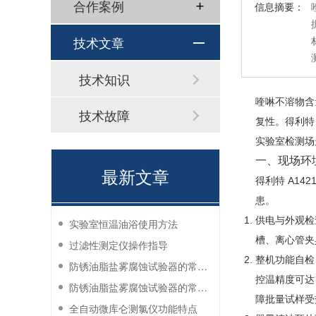
合作案例
信息摘要：
技术文章
技术知识
喹啉不溶物含
技术故障
复性。得利特
实验室检测场
一、现场环
最新文章
得利特 A14
患。
供电与外观检查
实验室恒温油浴使用方法
槽、离心管夹
过滤性测定仪操作指导
整机功能自检
防锈油脂盐雾腐蚀试验器的常见故障与解决方法
控温精度可达
防锈油脂盐雾腐蚀试验器的常见故障与解决方法
障批量试样受
全自动微库仑测氯仪功能特点