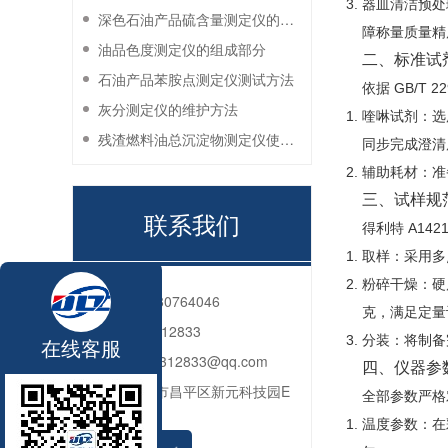
器皿清洁预处
深色石油产品硫含量测定仪的工作环境要求
障称量质量精
油品色度测定仪的组成部分
二、标准试
石油产品苯胺点测定仪测试方法
依据 GB/
灰分测定仪的维护方法
喹啉试剂：选
残渣燃料油总沉淀物测定仪使用注意事项
同步完成澄清
辅助耗材：准
三、试样规
联系我们
得利特 A1
取样：采用多
粉碎干燥：硬
电话：
010-80764046
克，满足定量
QQ：
2592312833
分装：将制备
在线客服
邮箱：
2592312833@qq.com
四、仪器参
地址：
北京市昌平区新元科技园E
全部参数严格对
座206
温度参数：在