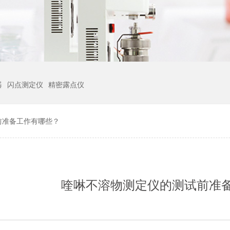
器
闪点测定仪
精密露点仪
前准备工作有哪些？
喹啉不溶物测定仪的测试前准