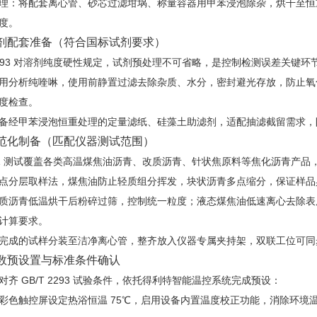
理：将配套离心管、砂芯过滤坩埚、称量容器用甲苯浸泡除杂，烘干至恒
度。
剂配套准备（符合国标试剂要求）
T 2293 对溶剂纯度硬性规定，试剂预处理不可省略，是控制检测误差关键环
用分析纯喹啉，使用前静置过滤去除杂质、水分，密封避光存放，防止氧
度检查。
备经甲苯浸泡恒重处理的定量滤纸、硅藻土助滤剂，适配抽滤截留需求，
范化制备（匹配仪器测试范围）
421 测试覆盖各类高温煤焦油沥青、改质沥青、针状焦原料等焦化沥青产
点分层取样法，煤焦油防止轻质组分挥发，块状沥青多点缩分，保证样品
质沥青低温烘干后粉碎过筛，控制统一粒度；液态煤焦油低速离心去除表
计算要求。
完成的试样分装至洁净离心管，整齐放入仪器专属夹持架，双联工位可同
数预设置与标准条件确认
齐 GB/T 2293 试验条件，依托得利特智能温控系统完成预设：
彩色触控屏设定热浴恒温 75℃，启用设备内置温度校正功能，消除环境