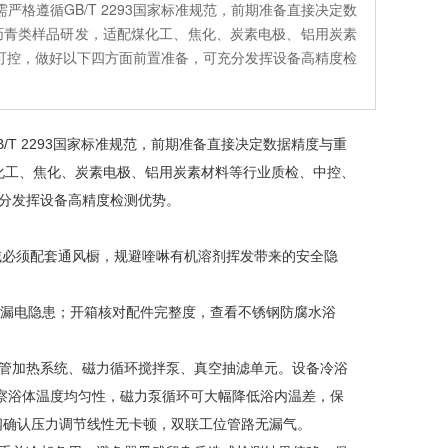
格遵循GB/T 2293国家标准规范，前期准备直接决定数
生沥青类样品研发，适配煤化工、焦化、炭素电极、铝用炭素
可控，做好以下四方面前置准备，可充分发挥设备高精度检
/T 2293
国家标准规范，前期准备直接决定数据精度与重
煤化工、焦化、炭素电极、铝用炭素材料等行业质检、中控、
分发挥设备高精度检测优势。
检测区域必须配套通风橱，规避喹啉有机溶剂挥发带来的安全隐
路老化、漏电隐患；开箱核对配件完整度，查看不锈钢防腐水浴
管加热系统、磁力循环搅拌泵、真空抽滤单元。设备冷浴
观察浴体温度均匀性，磁力泵循环可大幅降低浴内温差，保
形阀确认压力调节线性无卡顿，双联工位管路无漏气。