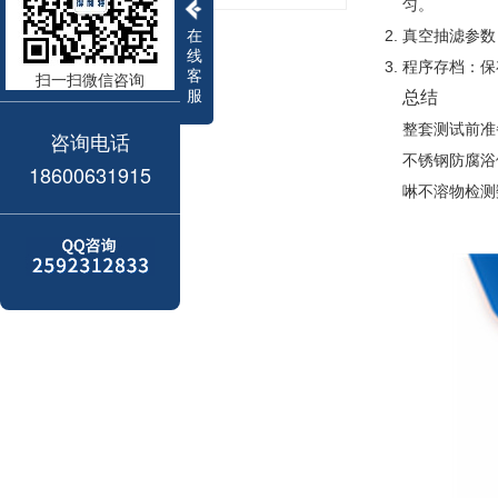
匀。
在
真空抽滤参数
线
程序存档：保
客
扫一扫微信咨询
服
总结
整套测试前准
咨询电话
不锈钢防腐浴
18600631915
啉不溶物检测