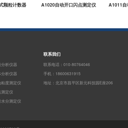
携式颗粒计数器
A1020自动开口闪点测定仪
A101
联系我们
质分析仪器
联系电话：
010-80764046
体分析仪器
手机：
18600631915
动粘度测定仪
地址：
北京市昌平区新元科技园E座206
点测定仪
量水分测定仪