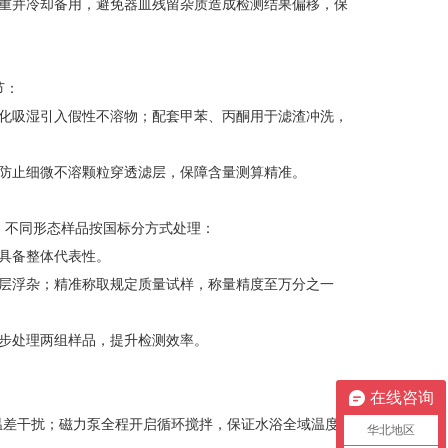
重并冷却备用，避免器皿残留杂质造成检测结果偏移，保
节：
化吸湿引入假性不溶物；配套甲苯、丙酮用于滤渣冲洗，
防止细微不溶颗粒穿透滤层，保障含量测算精准。
品，不同形态样品按国标分方式处理：
具备整体代表性。
层浮杂；精准称取规定质量试样，称量精度至万分之一
步处理两组样品，提升检测效率。
在线咨询
温差干扰；磁力泵全程开启循环搅拌，保证水浴全域温度均
华北地区