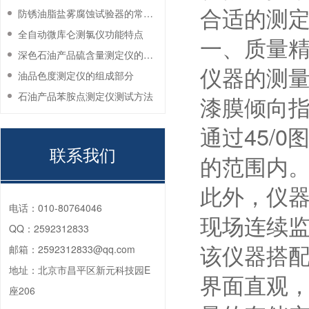
合适的测
防锈油脂盐雾腐蚀试验器的常见故障与解决方法
全自动微库仑测氯仪功能特点
一、质量
深色石油产品硫含量测定仪的工作环境要求
仪器的测量
油品色度测定仪的组成部分
石油产品苯胺点测定仪测试方法
漆膜倾向
通过45/
联系我们
的范围内
此外，仪器
电话：
010-80764046
现场连续
QQ：
2592312833
该仪器搭配
邮箱：
2592312833@qq.com
地址：
北京市昌平区新元科技园E
界面直观
座206