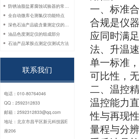
一、标准
防锈油脂盐雾腐蚀试验器的常见故障与解决方法
全自动微库仑测氯仪功能特点
合规是仪
深色石油产品硫含量测定仪的工作环境要求
应同时满足国
油品色度测定仪的组成部分
石油产品苯胺点测定仪测试方法
法、升温
单一标准
联系我们
可比性，
二、温控
电话：
010-80764046
温控能力
QQ：
2592312833
性与再现
邮箱：
2592312833@qq.com
地址：
北京市昌平区新元科技园E
量程与分辨
座206