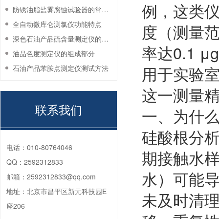
例，这类
防锈油脂盐雾腐蚀试验器的常见故障与解决方法
全自动微库仑测氯仪功能特点
度（测量范围
深色石油产品硫含量测定仪的工作环境要求
率达0.1 
油品色度测定仪的组成部分
用于实验
石油产品苯胺点测定仪测试方法
这一测量
联系我们
一、为什
硅酸根分
电话：
010-80764046
期接触水
QQ：
2592312833
水）可能
邮箱：
2592312833@qq.com
地址：
北京市昌平区新元科技园E
未及时清
座206