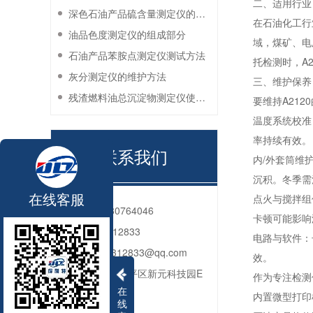
二、适用行业
深色石油产品硫含量测定仪的工作环境要求
在石油化工行
油品色度测定仪的组成部分
域，煤矿、电
石油产品苯胺点测定仪测试方法
托检测时，A
灰分测定仪的维护方法
三、维护保养
残渣燃料油总沉淀物测定仪使用注意事项
要维持A21
温度系统校准
率持续有效。
联系我们
内/外套筒维
沉积。冬季需
在线客服
点火与搅拌组
电话：
010-80764046
卡顿可能影响
QQ：
2592312833
电路与软件：
邮箱：
2592312833@qq.com
效。
地址：
北京市昌平区新元科技园E
作为专注检测
在
座206
内置微型打印
线