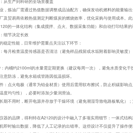
：从生产到科研的全场景覆盖
业，炼油厂需通过热值数据调整成品油配方，确保发动机燃料的能量输出
厂及贸易商依赖热值测定判断煤炭的燃烧效率，优化采购与使用成本。此
2120的一体化结构（集成搅拌、点火、数据采集功能）和自动打印结果
：细节决定长效
20的稳定性能，日常维护需重点关注以下环节：
：每月检查温度传感器是否清洁（避免样品残留或水垢附着影响灵敏度），
护：内桶约2100ml的水量需定期更换（建议每周一次），避免水质变化
注意防冻，避免水箱或管路因低温损坏。
件：点火电极（通常为铂金材质）使用后需用软布擦拭，防止积碳影响点
温度均匀性），必要时添加少量润滑油。
长期不用时，断开电源并存放于干燥环境（避免潮湿导致电路板氧化）；
仪器的品牌，得利特在A2120的设计中融入了多项实用细节：一体式结
机即时输出数据，降低了人工记录的出错率。这些设计不仅提升了操作便