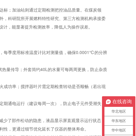
达标；加油站则通过定期检测把控油品质量。在煤炭领
外，科研院所开展燃料特性研究、第三方检测机构承接委
的设计，能显著提升检测效率，降低人为操作误差。
每季度用标准温度计比对测量值，确保0.0001℃的分辨
干扰热量传导；外套筒约40L的水量可每两周更换，防止杂质
火成功率；搅拌器叶片需定期检查转动是否顺畅（若出现
在线咨询
定期通电运行（建议每周一次），防止电子元件受潮失
华北地区
构减少了部件松动的隐患，液晶显示屏直观显示运行状态，
华东地区
利性，更通过细节优化延长了仪器的整体寿命。
华中地区