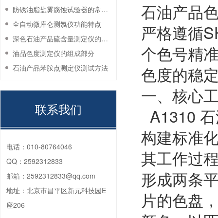
石油产品
防锈油脂盐雾腐蚀试验器的常见故障与解决方法
全自动微库仑测氯仪功能特点
严格遵循SH
深色石油产品硫含量测定仪的工作环境要求
个色号精
油品色度测定仪的组成部分
石油产品苯胺点测定仪测试方法
色度的稳
一、核心
联系我们
A1310
构建标准
电话：
010-80764046
其工作过
QQ：
2592312833
形成两条
邮箱：
2592312833@qq.com
地址：
北京市昌平区新元科技园E
片的色盘
座206