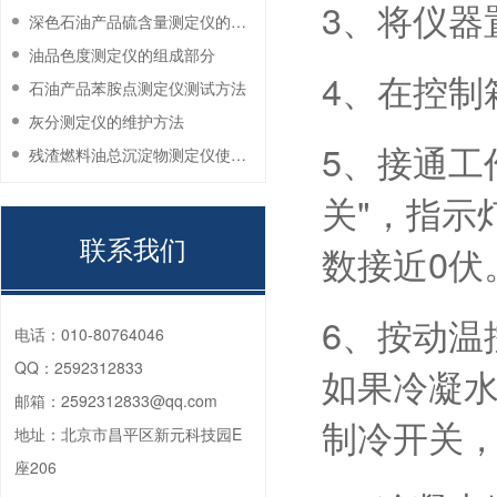
3、将仪器
深色石油产品硫含量测定仪的工作环境要求
油品色度测定仪的组成部分
4、在控制
石油产品苯胺点测定仪测试方法
灰分测定仪的维护方法
5、接通工
残渣燃料油总沉淀物测定仪使用注意事项
关"，指示
联系我们
数接近0伏
6、按动温
电话：
010-80764046
QQ：
2592312833
如果冷凝水
邮箱：
2592312833@qq.com
制冷开关
地址：
北京市昌平区新元科技园E
座206