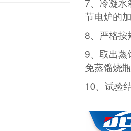
7、冷凝水
节电炉的
8、严格按
9、取出蒸
免蒸馏烧
10、试验