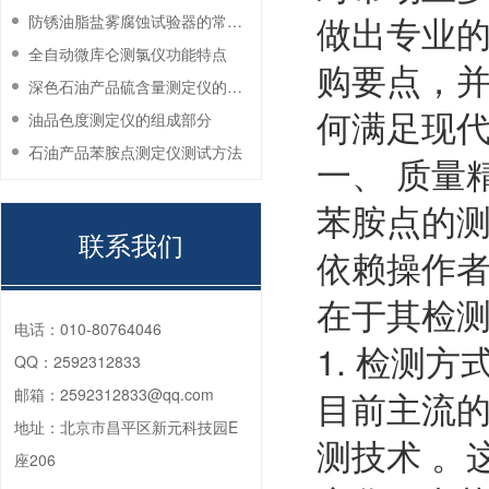
做出专业
防锈油脂盐雾腐蚀试验器的常见故障与解决方法
全自动微库仑测氯仪功能特点
购要点，并
深色石油产品硫含量测定仪的工作环境要求
何满足现
油品色度测定仪的组成部分
石油产品苯胺点测定仪测试方法
一、 质量
苯胺点的
联系我们
依赖操作
在于其检
电话：
010-80764046
1. 检测方
QQ：
2592312833
目前主流
邮箱：
2592312833@qq.com
地址：
北京市昌平区新元科技园E
测技术 。
座206