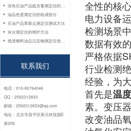
全性的核
深色石油产品硫含量测定仪的工作环境要求
油品色度测定仪的组成部分
电力设备
石油产品苯胺点测定仪测试方法
检测场景
灰分测定仪的维护方法
数据有效的
残渣燃料油总沉淀物测定仪使用注意事项
严格依据SH
联系我们
行业检测
经验，为
电话：
010-80764046
首先是
温
QQ：
2592312833
素。变压
邮箱：
2592312833@qq.com
地址：
北京市昌平区新元科技园E
改变油品氧
座206