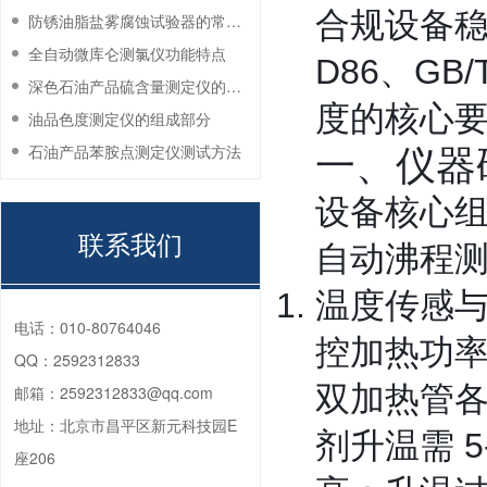
合规设备稳定
防锈油脂盐雾腐蚀试验器的常见故障与解决方法
全自动微库仑测氯仪功能特点
D86、GB
深色石油产品硫含量测定仪的工作环境要求
度的核心
油品色度测定仪的组成部分
石油产品苯胺点测定仪测试方法
一、仪器
设备核心组
联系我们
自动沸程
温度传感
电话：
010-80764046
控加热功率
QQ：
2592312833
双加热管各
邮箱：
2592312833@qq.com
地址：
北京市昌平区新元科技园E
剂升温需 
座206