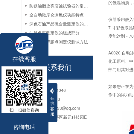
的低温物质，
防锈油脂盐雾腐蚀试验器的常见故障与解决方法
全自动微库仑测氯仪功能特点
仪器采用嵌入
深色石油产品硫含量测定仪的工作环境要求
7 寸彩色液
油品色度测定仪的组成部分
度能达到 -
石油产品苯胺点测定仪测试方法
A6020 
在线客服
化工原料、中
联系我们
部门用其对进
如果您正在为
电话：
010-80764046
作中的得力助
在
QQ：
2592312833
线
邮箱：
2592312833@qq.com
客
扫一扫微信咨询
服
地址：
北京市昌平区新元科技园E
咨询电话
座206