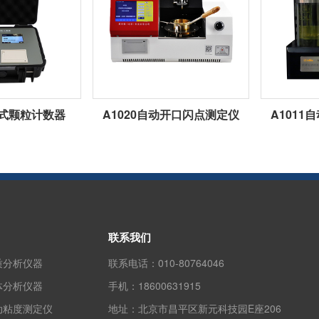
携式颗粒计数器
A1020自动开口闪点测定仪
A101
联系我们
质分析仪器
联系电话：
010-80764046
体分析仪器
手机：
18600631915
动粘度测定仪
地址：
北京市昌平区新元科技园E座206