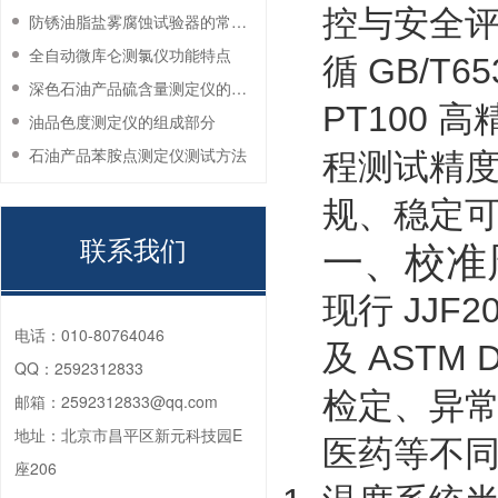
控与安全评
防锈油脂盐雾腐蚀试验器的常见故障与解决方法
全自动微库仑测氯仪功能特点
循 GB/T6
深色石油产品硫含量测定仪的工作环境要求
PT100
油品色度测定仪的组成部分
石油产品苯胺点测定仪测试方法
程测试精
规、稳定
联系我们
一、校准
现行 JJF
电话：
010-80764046
及 ASTM
QQ：
2592312833
检定、异
邮箱：
2592312833@qq.com
地址：
北京市昌平区新元科技园E
医药等不
座206