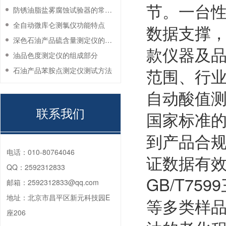
节。一台
防锈油脂盐雾腐蚀试验器的常见故障与解决方法
全自动微库仑测氯仪功能特点
数据支撑
深色石油产品硫含量测定仪的工作环境要求
款仪器及
油品色度测定仪的组成部分
范围、行业
石油产品苯胺点测定仪测试方法
自动酸值
联系我们
国家标准的
到产品合
电话：
010-80764046
证数据有效。
QQ：
2592312833
GB/T7
邮箱：
2592312833@qq.com
地址：
北京市昌平区新元科技园E
等多类样
座206