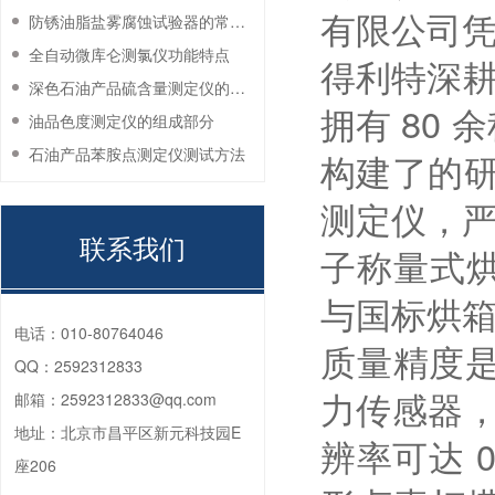
有限公司
防锈油脂盐雾腐蚀试验器的常见故障与解决方法
全自动微库仑测氯仪功能特点
得利特深耕
深色石油产品硫含量测定仪的工作环境要求
拥有 80
油品色度测定仪的组成部分
石油产品苯胺点测定仪测试方法
构建了的研
测定仪，严格
联系我们
子称量式
与国标烘
电话：
010-80764046
质量精度是
QQ：
2592312833
力传感器，称
邮箱：
2592312833@qq.com
地址：
北京市昌平区新元科技园E
辨率可达 
座206