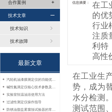
在工
合作案例
信息摘要：
质量精度、测试
的优
技术文章
行业
技术知识
注质
技术故障
利特
高性
最新文章
在工业生
汽轮机油漆膜测定仪的功能优势有哪些？
势，成为
碱性氮滴定仪核心技术参数及应用说明
水分检测
实验室恒温油浴使用方法
过滤性测定仪操作指导
测试范围
防锈油脂盐雾腐蚀试验器的常见故障与解决方法