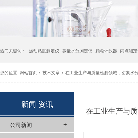
热门关键词：
运动粘度测定仪
微量水分测定仪
颗粒计数器
闪点测定
您的位置:
网站首页
>
技术文章
>
在工业生产与质量检测领域，卤素水
备，广泛应用于多行业样品水分检测
新闻·资讯
在工业生产与质
围、国标适配性及行业适配能力，得
公司新闻
的核心设备，广
性价比厂家。