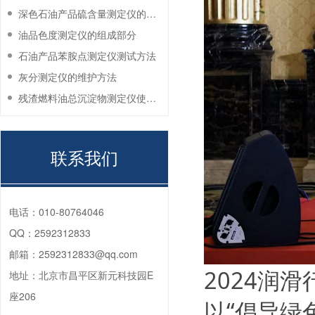
深色石油产品硫含量测定仪的工作环境要求
油品色度测定仪的组成部分
石油产品苯胺点测定仪测试方法
灰分测定仪的维护方法
残渣燃料油总沉淀物测定仪使用注意事项
联系我们
电话：
010-80764046
QQ：
2592312833
邮箱：
2592312833@qq.com
2024润
地址：
北京市昌平区新元科技园E
座206
以“倡导绿