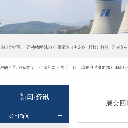
热门关键词：
运动粘度测定仪
微量水分测定仪
颗粒计数器
闪点测定
您的位置:
网站首页
>
公司新闻
>
展会回顾|北京得利特参加2024润滑
新闻·资讯
展会回
公司新闻