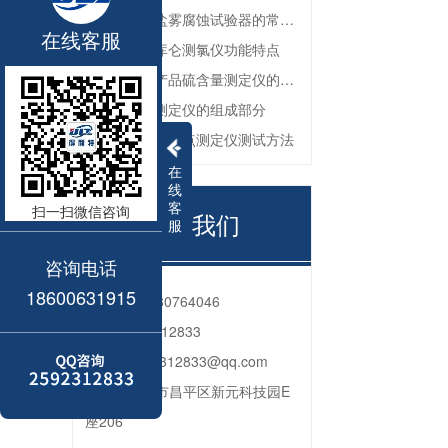
防锈油脂盐雾腐蚀试验器的常见故障与解决方法
在线客服
全自动微库仑测氯仪功能特点
深色石油产品硫含量测定仪的工作环境要求
油品色度测定仪的组成部分
石油产品苯胺点测定仪测试方法
在
线
客
扫一扫微信咨询
联系我们
服
咨询电话
18600631915
电话：
010-80764046
QQ：
2592312833
邮箱：
2592312833@qq.com
地址：
北京市昌平区新元科技园E
座206