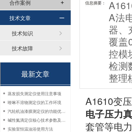
A16
合作案例
信息摘要：
A法
技术文章
器、
技术知识
覆盖
技术故障
控模
检测
最新文章
整理
蒸发损失测定仪使用注意事项
A1610
喹啉不溶物测定仪的工作环境
电子压力
汽轮机油漆膜测定仪的功能优势有哪些？
碱性氮滴定仪核心技术参数及应用说明
套管等电
实验室恒温油浴使用方法