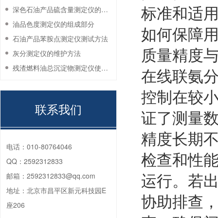
标准和适
深色石油产品硫含量测定仪的工作环境要求
油品色度测定仪的组成部分
如何保障
石油产品苯胺点测定仪测试方法
质量精度
灰分测定仪的维护方法
残渣燃料油总沉淀物测定仪使用注意事项
在线联氨
控制在较
联系我们
证了测量
精度长期
电话：
010-80764046
检查和性
QQ：
2592312833
运行。若
邮箱：
2592312833@qq.com
地址：
北京市昌平区新元科技园E
协助排查
座206