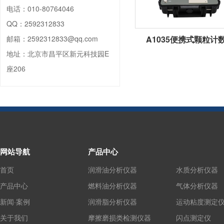
电话：
010-80764046
QQ：
2592312833
A1035便携式颗粒计
邮箱：
2592312833@qq.com
地址：
北京市昌平区新元科技园E
座206
网站导航
产品中心
首页
润滑油分析仪器
水质分析仪器
产品中心
燃料油分析仪器
气体分析仪器
新闻·案例
润滑脂分析仪器
运动粘度测定
关于我们
摩擦磨损类检测仪器
闪点测定仪