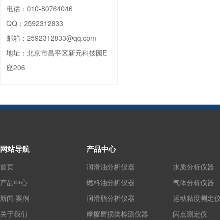
电话：
010-80764046
QQ：
2592312833
邮箱：
2592312833@qq.com
地址：
北京市昌平区新元科技园E
座206
网站导航
产品中心
首页
润滑油分析仪器
水质分析仪器
产品中心
燃料油分析仪器
气体分析仪器
新闻·案例
润滑脂分析仪器
运动粘度测定
关于我们
摩擦磨损类检测仪器
闪点测定仪