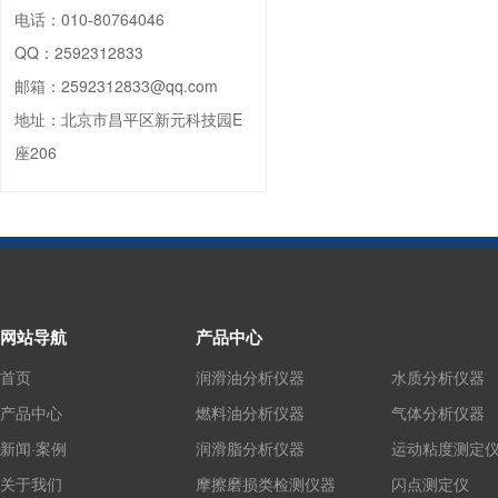
电话：
010-80764046
QQ：
2592312833
邮箱：
2592312833@qq.com
地址：
北京市昌平区新元科技园E
座206
网站导航
产品中心
首页
润滑油分析仪器
水质分析仪器
产品中心
燃料油分析仪器
气体分析仪器
新闻·案例
润滑脂分析仪器
运动粘度测定
关于我们
摩擦磨损类检测仪器
闪点测定仪