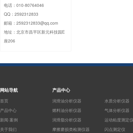
电话：
010-80764046
QQ：
2592312833
邮箱：
2592312833@qq.com
地址：
北京市昌平区新元科技园E
座206
网站导航
产品中心
首页
润滑油分析仪器
水质分析仪器
产品中心
燃料油分析仪器
气体分析仪器
新闻·案例
润滑脂分析仪器
运动粘度测定
关于我们
摩擦磨损类检测仪器
闪点测定仪