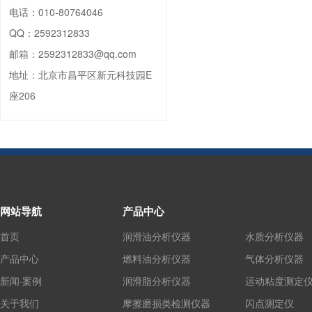
电话：
010-80764046
QQ：
2592312833
邮箱：
2592312833@qq.com
地址：
北京市昌平区新元科技园E
座206
网站导航
产品中心
首页
润滑油分析仪器
水质分析仪器
产品中心
燃料油分析仪器
气体分析仪器
新闻·案例
润滑脂分析仪器
运动粘度测定
关于我们
摩擦磨损类检测仪器
闪点测定仪