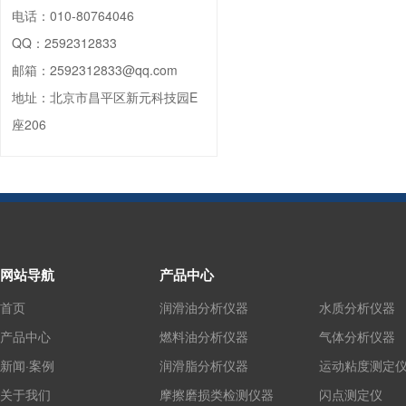
电话：
010-80764046
QQ：
2592312833
邮箱：
2592312833@qq.com
地址：
北京市昌平区新元科技园E
座206
网站导航
产品中心
首页
润滑油分析仪器
水质分析仪器
产品中心
燃料油分析仪器
气体分析仪器
新闻·案例
润滑脂分析仪器
运动粘度测定
关于我们
摩擦磨损类检测仪器
闪点测定仪