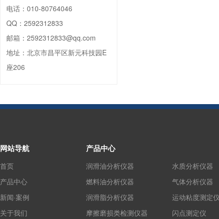
电话：
010-80764046
QQ：
2592312833
邮箱：
2592312833@qq.com
地址：
北京市昌平区新元科技园E
座206
网站导航
产品中心
首页
润滑油分析仪器
水质分析仪器
产品中心
燃料油分析仪器
气体分析仪器
新闻·案例
润滑脂分析仪器
运动粘度测定
关于我们
摩擦磨损类检测仪器
闪点测定仪