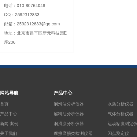
电话：
010-80764046
QQ：
2592312833
邮箱：
2592312833@qq.com
地址：
北京市昌平区新元科技园E
座206
网站导航
产品中心
首页
润滑油分析仪器
水质分析仪器
产品中心
燃料油分析仪器
气体分析仪器
新闻·案例
润滑脂分析仪器
运动粘度测定
关于我们
摩擦磨损类检测仪器
闪点测定仪